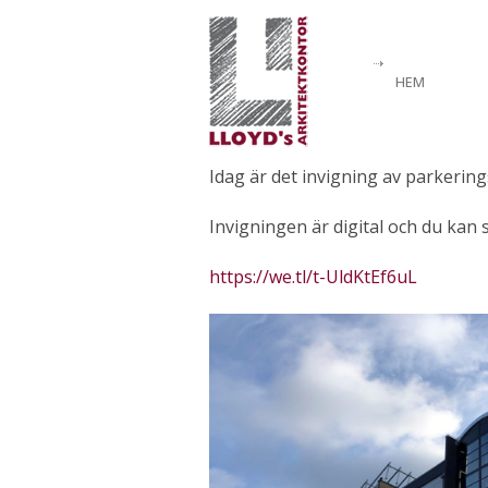
HEM
Idag är det invigning av parkering
Invigningen är digital och du kan
https://we.tl/t-UldKtEf6uL