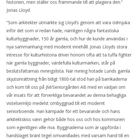
historien, men ställer oss främmande till att plagiera den.”
Jonas Lloyd
”Som arkitekter utmärkte sig Lloyd’s genom att vara ödmjuka
inför det som vi redan hade, nämligen några fantastiska
kulturbyggnader, 150 år gamla, och hur de kunde användas i
nya sammanhang med modernt innehåll. Jonas Lloyds stora
intresse för kulturhistoria driver honom ofta att ta tuffa fighter
när gamla byggnader, värdefulla kulturmärken, står på
beslutsfattarnas rivningslista. När rivning hotade Lunds gamla
skjutsinrättning från tidigt 1800-tal stod han på barrikaderna
och kom till oss på JM/Seniorgården AB med en vädjan om
vår insats för att förverkliga bevarandet av denna behagliga
vistelsemiljö medelst ombyggnad till ett modernt
seniorboende. Han kämpade för ett bevarande och hans
arkitektskiss vann gehör både hos oss och hos kommunen
som egentligen ville riva. Byggnaderna som är uppförda i
handslaget bränt tegel omvandlades med varsam hand till en