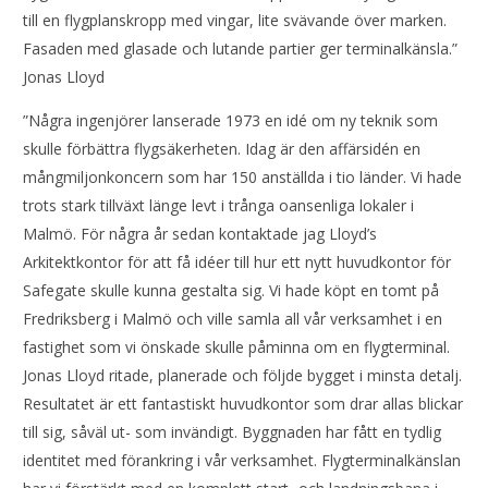
till en flygplanskropp med vingar, lite svävande över marken.
Fasaden med glasade och lutande partier ger terminalkänsla.”
Jonas Lloyd
”Några ingenjörer lanserade 1973 en idé om ny teknik som
skulle förbättra flygsäkerheten. Idag är den affärsidén en
mångmiljonkoncern som har 150 anställda i tio länder. Vi hade
trots stark tillväxt länge levt i trånga oansenliga lokaler i
Malmö. För några år sedan kontaktade jag Lloyd’s
Arkitektkontor för att få idéer till hur ett nytt huvudkontor för
Safegate skulle kunna gestalta sig. Vi hade köpt en tomt på
Fredriksberg i Malmö och ville samla all vår verksamhet i en
fastighet som vi önskade skulle påminna om en flygterminal.
Jonas Lloyd ritade, planerade och följde bygget i minsta detalj.
Resultatet är ett fantastiskt huvudkontor som drar allas blickar
till sig, såväl ut- som invändigt. Byggnaden har fått en tydlig
identitet med förankring i vår verksamhet. Flygterminalkänslan